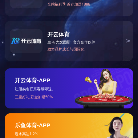
联系方式
电话：0532-88959036
邮箱：xinxi@qust.edu.cn
地址：山东省青岛市崂山区松岭路99号
青岛科技大学（崂山校区）
学院微信公众号
版权所有：乐竞官网©2024
开云集团中国有限公司官网
|
乐玩体育
|
乐鱼官方端网站登录入口
|
欧亿官方网页版
|
开云app官方在线入口
|
C17官方网站
|
开云app官方在线入口
|
好博网页版
|
华体会平台
|