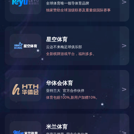
第 3 页
第 4 页
第 5 页
第 6 页